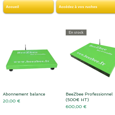
Accueil
Accédez à vos ruches
Home
En stock
Abonnement balance
Aperçu rapide
BeeZbee Professionnel
Aperçu rapide
(500€ HT)
Prix
20,00 €
Prix
600,00 €